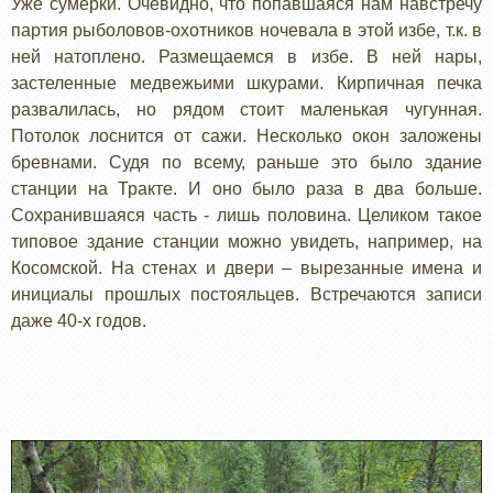
Уже сумерки. Очевидно, что попавшаяся нам навстречу
партия рыболовов-охотников ночевала в этой избе, т.к. в
ней натоплено. Размещаемся в избе. В ней нары,
застеленные медвежьими шкурами. Кирпичная печка
развалилась, но рядом стоит маленькая чугунная.
Потолок лоснится от сажи. Несколько окон заложены
бревнами. Судя по всему, раньше это было здание
станции на Тракте. И оно было раза в два больше.
Сохранившаяся часть - лишь половина. Целиком такое
типовое здание станции можно увидеть, например, на
Косомской. На стенах и двери – вырезанные имена и
инициалы прошлых постояльцев. Встречаются записи
даже 40-х годов.