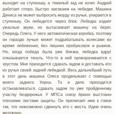
выходит на ступеньку, а тяжелый зад не хочет. Андрей
работает споро, быстро заезжаем на лебедке. Машина
Дениса не может выбросить морду из ручья, упирается в
ступеньку. Он лебедится через блок. Лебедка издает
ужасные звуки, но вытаскивает машину на берег.
Очередь Олега. У него автоматическая коробка, поэтому
он гораздо лучше может подрабатывать колесами во
время лебежения, без лишних пробуксовок и рывков.
Но, когда победа была уже близка, лебедка вдруг
отказывается тянуть. Что-то в ней проворачивается с
хрустом. Мне приходится сдавать задом и доставать его
из ручья своей задней лебедкой. Весь дальнейший путь
в этот день машина Олега проделывает с помощью
моего заднего Уорна. То и дело приходится
останавливаться, сдавать задом по уже пройденному
участку бездорожья. У МПСа снизу брюхо выстлано
плоскими листами защиты. Он прилипает ими к глине
так, что невозможно сдвинуть его с места. Идем очень
медленно.