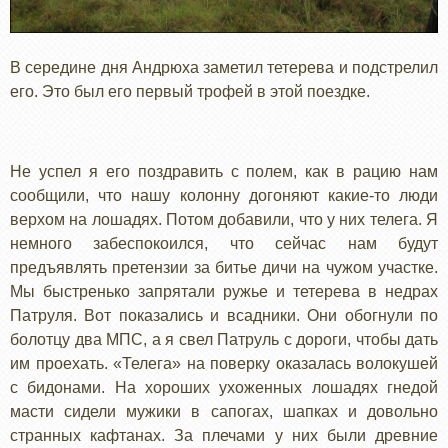
В середине дня Андрюха заметил тетерева и подстрелил
его. Это был его первый трофей в этой поездке.
Не успел я его поздравить с полем, как в рацию нам
сообщили, что нашу колонну догоняют какие-то люди
верхом на лошадях. Потом добавили, что у них телега. Я
немного забеспокоился, что сейчас нам будут
предъявлять претензии за битье дичи на чужом участке.
Мы быстренько запрятали ружье и тетерева в недрах
Патруля. Вот показались и всадники. Они обогнули по
болотцу два МПС, а я свел Патруль с дороги, чтобы дать
им проехать. «Телега» на поверку оказалась волокушей
с бидонами. На хороших ухоженных лошадях гнедой
масти сидели мужики в сапогах, шапках и довольно
странных кафтанах. За плечами у них были древние