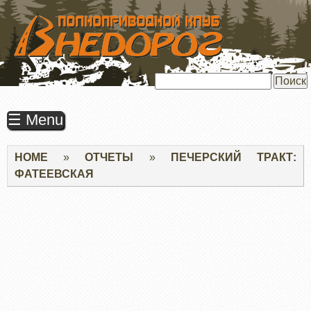
ПЕРЕЙТИ
К
ОСНОВНОМУ
СОДЕРЖАНИЮ
Поиск
☰ Menu
Строка
HOME
ОТЧЕТЫ
ПЕЧЕРСКИЙ ТРАКТ:
навигации
ФАТЕЕВСКАЯ