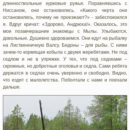
длинноствольные курковые ружья. Поравнявшись с
Ниссаном, они остановились. «Какого черта они
остановились, почему не проезжают?» - забеспокоился
я. Вдруг кричат: «Здорово, Андрюха!». Оказалось, это
мои позавчерашние знакомцы с Мылы. Улыбаются,
довольные. Душевно здороваемся. Они едут на рыбалку
на Лиственничную Валсу. Бидоны – для рыбы. С ними
зачем-то кормящая кобыла с двумя жеребятами. Не под
седлом и не в упряжке. У тех, что под седоками –
скромные, но добротные оголовья и седла. Сами ребята
держатся в седлах очень уверенно и свободно. Видно,
что ездят с малолетства. Поболтали с нами и поехали
дальше.