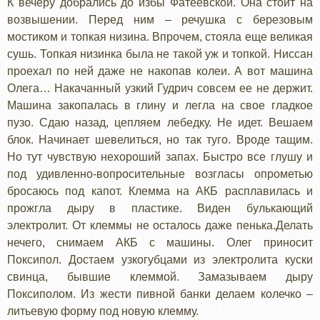
К вечеру добрались до избы Фатеевской. Она стоит на
возвышении. Перед ним – речушка с березовым
мостиком и топкая низина. Впрочем, стояла еще великая
сушь. Топкая низинка была не такой уж и топкой. Ниссан
проехал по ней даже не накопав колеи. А вот машина
Олега… Накачанный узкий Гудрич совсем ее не держит.
Машина закопалась в глину и легла на свое гладкое
пузо. Сдаю назад, цепляем лебедку. Не идет. Вешаем
блок. Начинает шевелиться, но так туго. Вроде тащим.
Но тут чувствую нехороший запах. Быстро все глушу и
под удивленно-вопросительные возгласы опрометью
бросаюсь под капот. Клемма на АКБ расплавилась и
прожгла дыру в пластике. Виден булькающий
электролит. От клеммы не осталось даже пенька.Делать
нечего, снимаем АКБ с машины. Олег приносит
Поксипол. Достаем узкогубцами из электролита куски
свинца, бывшие клеммой. Замазываем дыру
Поксиполом. Из жести пивной банки делаем колечко –
литьевую форму под новую клемму.