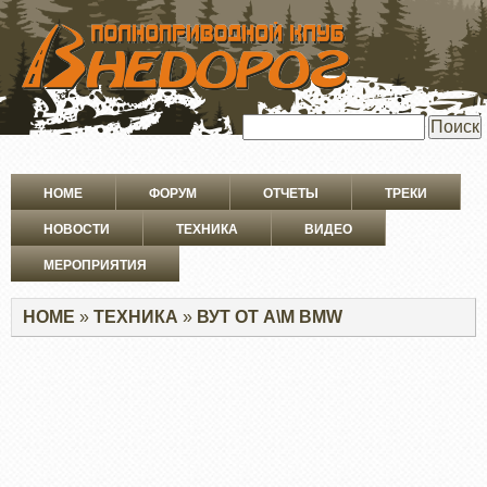
ПЕРЕЙТИ
К
ОСНОВНОМУ
СОДЕРЖАНИЮ
Поиск
Основная
HOME
ФОРУМ
ОТЧЕТЫ
ТРЕКИ
навигация
НОВОСТИ
ТЕХНИКА
ВИДЕО
МЕРОПРИЯТИЯ
Строка
HOME
ТЕХНИКА
ВУТ ОТ А\М BMW
навигации