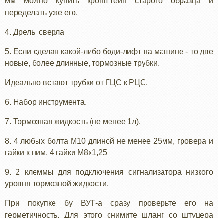
мм можно купить кронштейн старого образца и
переделать уже его.
4. Дрель, сверла
5. Если сделан какой-либо боди-лифт на машине - то две
новые, более длинные, тормозные трубки.
Идеально встают трубки от ГЦС к РЦС.
6. Набор инструмента.
7. Тормозная жидкость (не менее 1л).
8. 4 любых болта М10 длиной не менее 25мм, гровера и
гайки к ним, 4 гайки М8х1,25
9. 2 клеммы для подключения сигнализатора низкого
уровня тормозной жидкости.
При покупке бу ВУТ-а сразу проверьте его на
герметичность. Для этого снимите шланг со штуцера