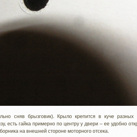
льно сняв брызговик). Крыло крепится в куче разных 
у, есть гайка примерно по центру у двери – ее удобно отк
борника на внешней стороне моторного отсека.