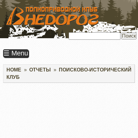
ПЕРЕЙТИ
К
ОСНОВНОМУ
СОДЕРЖАНИЮ
Поиск
☰ Menu
Строка
HOME
ОТЧЕТЫ
ПОИСКОВО-ИСТОРИЧЕСКИЙ
навигации
КЛУБ