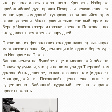
что располагалось около него. Крепость Изборска,
прибалтийский дух городка Печоры и великолепие его
монастыря, «медовый хуторок», спрятавшийся храм
около деревни Малы, удивительно светлый храм на
берегу Чудского озера и грозная крепость Порхова – все
это удалось посмотреть за пару дней.
После долгих февральских холодов наконец выглянуло
мартовское солнце. Кидаем вещи в Маздая и берем курс
по Новориге на Псков.
Заправляемся на Лукойле еще в московской области.
Поначалу думали, что зря не дотянули до Тверской, там
должно быть дешевле, но как оказалось, там (и далее в
Новгородской и Псковской) цены еще выше и
существенно. Забавный кудлатый пес на заправке
просит пожрать.