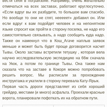
вести себя в погранзоне. Например, очень желательно
отмечаться на всех заставах, работают круглосуточно.
«Если вдруг вы их разбудите, то большое вам спасибо.
Но вообще то они не спят, нееееет» добавил он. Или
если вдруг к вам подойдет человек и на непонятном
языке спросит как пройти в сторону поселка, не надо его
самостоятельно связывать, а надо сообщить куда надо.
Также он намекнул что в Кош_Агаче наплыв заявок
меньше и может быть будет проще договорится насчет
Тывы. Около заставы встретили тетушку , которая вела
научно исследовательскую экспедицию на 66м сначала
на Укок, а потом по границе Тывы. Она также нам
сказала что на заставе в Кокоря можно попробовать
решить вопрос. Мы расписали за прохождение
инструктажа и укатили в сторону перевала Кату-Ярык.
Первая часть дороги представляет из себя хороший
грейдер, местами (и много) асфальта. Проехали красные
ворота, планировали пофоткать их на обратном пути.