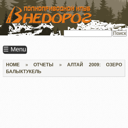
ПЕРЕЙТИ
К
ОСНОВНОМУ
СОДЕРЖАНИЮ
Поиск
☰ Menu
Строка
HOME
ОТЧЕТЫ
АЛТАЙ 2009: ОЗЕРО
навигации
БАЛЫКТУКЕЛЬ