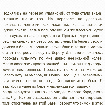
Поднялись на перевал Улаганский, от туда стали видны
снежные шапки гор. На перевале на деревьях
привязаны ленточки. Как гласит надпись на щите, их
нужно привязывать в полнолуние Мы же плеснули чуток
вина духам и начали спускаться. Проехав еще немного,
решили свернуть к озеру Балыктукель. На берегу стояли
домики и баня. Мы узнали насчет бани и встали в метрах
ста от построек в лесу на берегу. Для этого пришлось
проохать чуть-чуть по уже давно неезжанной колее.
Место оказалось просто волшебным – тихая гладь воды,
кругом лиственницы. Поразительно что на мшистом
берегу нету ни омаров, ни мошки. Вообще с насекомыми
нам везло – почти ни на одной стоянке их не было. Я
взял фот и ушел по берегу наслаждаться тишиной.
Когда вернулся в лагерь, то увидел старого бородатого
алтайца. Как он рассказал, он работает толи сторожем
толи строителем на этой базе. Говорит что зимой в этих