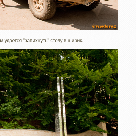
ом удается "запихнуть" стелу в ширик.