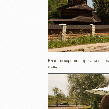
Благо вскоре повстречали очень
квас.