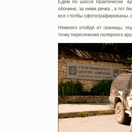
Едем по шоссе практически вд
обочине, за ними речка , а тот б
все столбы сфотографированы. 
Немного отойдя от границы, п
точку пересечения полярного круг