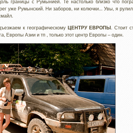
оль границы с Румынией. Те настолько близко что погр
ерег уже Румынский. Ни заборов, ни колючки... Увы, я рули
смайл.
одъезжаем к географическому
ЦЕНТРУ ЕВРОПЫ
. Стоит с
а, Европы Азии и тп , только этот центр Европы – один.