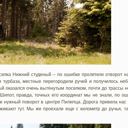
селка Нижний студеный – по ошибке пролетели отворот н
ся турбаза, местные перегородили ручей и получилось не
ый оказался очень вытянутым поселком, почти до трассы
ипот, правда, точных его координат мы не знали, по ош
ти нужный поворот в центре Пилипца. Дорога привела нас
аживают тут. Мы же проехали еще с километр до ручья, т