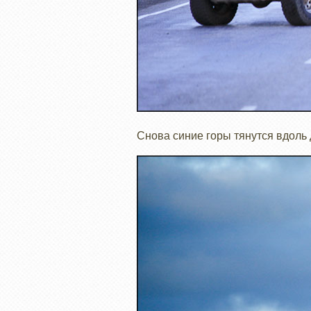
Снова синие горы тянутся вдоль