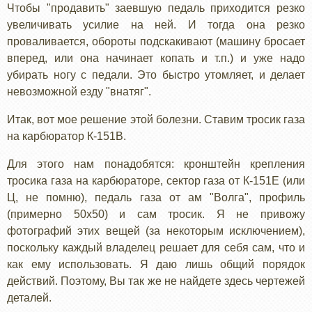
Чтобы "продавить" заевшую педаль приходится резко
увеличивать усилие на ней. И тогда она резко
проваливается, обороты подскакивают (машину бросает
вперед, или она начинает копать и т.п.) и уже надо
убирать ногу с педали. Это быстро утомляет, и делает
невозможной езду "внатяг".
Итак, вот мое решение этой болезни. Ставим тросик газа
на карбюратор К-151В.
Для этого нам понадобятся: кронштейн крепления
тросика газа на карбюраторе, сектор газа от К-151Е (или
Ц, не помню), педаль газа от ам "Волга", профиль
(примерно 50х50) и сам тросик. Я не привожу
фотографий этих вещей (за некоторым исключением),
поскольку каждый владелец решает для себя сам, что и
как ему использовать. Я даю лишь общий порядок
действий. Поэтому, Вы так же не найдете здесь чертежей
деталей.