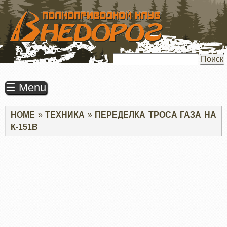
ПЕРЕЙТИ
К
ОСНОВНОМУ
СОДЕРЖАНИЮ
Поиск
☰ Menu
Строка
HOME
ТЕХНИКА
ПЕРЕДЕЛКА ТРОСА ГАЗА НА
навигации
К-151В