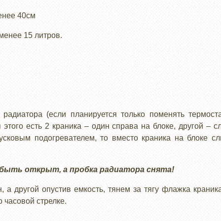
енее 40см
менее 15 литров.
радиатора (если планируется только поменять термост
я этого есть 2 краника – один справа на блоке, другой –
сковым подогревателем, то вместо краника на блоке с
 быть открыт, а пробка радиатора снята!
 а другой опустив емкость, тянем за тягу флажка краника.
 часовой стрелке.