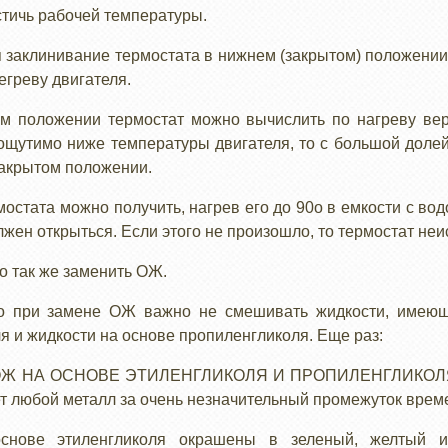
остичь рабочей температуры.
 заклинивание термостата в нижнем (закрытом) положении,
егреву двигателя.
м положении термостат можно вычислить по нагреву вер
ощутимо ниже температуры двигателя, то с большой доле
закрытом положении.
мостата можно получить, нагрев его до 90о в емкости с во
жен открыться. Если этого не произошло, то термостат не
 так же заменить ОЖ.
то при замене ОЖ важно не смешивать жидкости, имею
я и жидкости на основе пропиленгликоля. Еще раз:
НА ОСНОВЕ ЭТИЛЕНГЛИКОЛЯ И ПРОПИЛЕНГЛИКОЛЯ! Щ
ет любой металл за очень незначительный промежуток врем
нове этиленгликоля окрашены в зеленый, желтый и