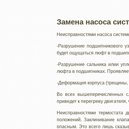
Замена насоса сис
Неисправностями насоса системы
-Разрушение подшипникового у
будет ощущаться люфт в подшип
-Разрушение сальника илии упл
люфта в подшипниках. Проявляе
-Деформация корпуса (трещины, 
Во всех вышеперечисленных сл
приведет к перегреву двигателя,
Неисправностями термостата д
положений. Заклинивание клапа
опасным. Это всего лишь сказыв