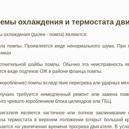
темы охлаждения и термостата дви
 охлаждения (далее - помпа) являются:
зла помпы. Проявляется виде ненормального шума. При 
никах
отнительной шайбы помпы. Обычно эта неисправность я
тся виде подтеков ОЖ в районе фланца помпы.
коробление) помпы вследствие перегрева или ударных мех
учаях требуется немедленный ремонт или замена пом
 что чревато короблением блока цилиндров или ГБЦ.
вигателя является частичное или полное заклинивание 
на термостата в верхнем положении (открыт большой к
ается на увеличении времени прогрева двигателя. В усл