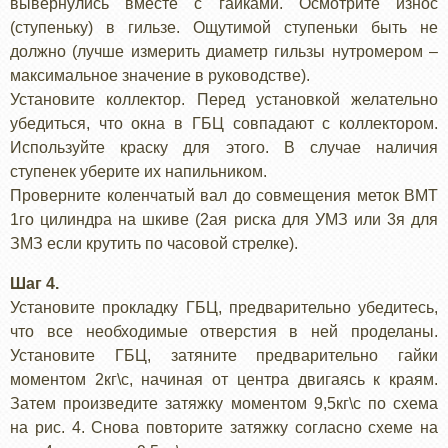
вывернулись вместе с гайками. Осмотрите износ
(ступеньку) в гильзе. Ощутимой ступеньки быть не
должно (лучше измерить диаметр гильзы нутромером –
максимальное значение в руководстве).
Установите коллектор. Перед установкой желательно
убедиться, что окна в ГБЦ совпадают с коллектором.
Используйте краску для этого. В случае наличия
ступенек уберите их напильником.
Проверните коленчатый вал до совмещения меток ВМТ
1го цилиндра на шкиве (2ая риска для УМЗ или 3я для
ЗМЗ если крутить по часовой стрелке).
Шаг 4.
Установите прокладку ГБЦ, предварительно убедитесь,
что все необходимые отверстия в ней проделаны.
Установите ГБЦ, затяните предварительно гайки
моментом 2кг\с, начиная от центра двигаясь к краям.
Затем произведите затяжку моментом 9,5кг\с по схема
на рис. 4. Снова повторите затяжку согласно схеме на