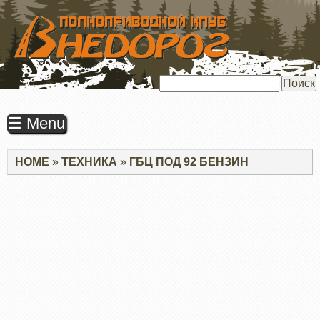
ПЕРЕЙТИ
К
ОСНОВНОМУ
СОДЕРЖАНИЮ
Поиск
☰ Menu
Строка
HOME
ТЕХНИКА
ГБЦ ПОД 92 БЕНЗИН
навигации