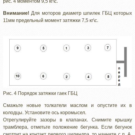
рис. 4 моментом 9,5 кг\с.
Внимание!
Для моторов диаметр шпилек ГБЦ которых
11мм предельный момент затяжки 7,5 кг\с.
Рис. 4 Порядок затяжки гаек ГБЦ
Смажьте новые толкатели маслом и опустите их в
колодцы. Установите ось коромысел.
Отрегулируйте зазоры в клапанах. Снимите крышку
трамблера, отметьте положение бегунка. Если бегунок
смотрит на контакт первого цилиндра, то начните с п. А,