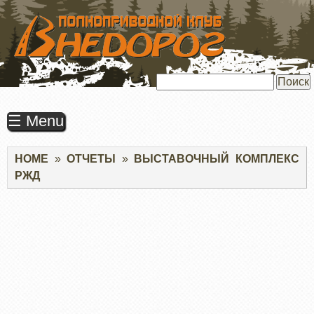
ПЕРЕЙТИ
К
ОСНОВНОМУ
СОДЕРЖАНИЮ
Поиск
☰ Menu
Строка
HOME
ОТЧЕТЫ
ВЫСТАВОЧНЫЙ КОМПЛЕКС
навигации
РЖД