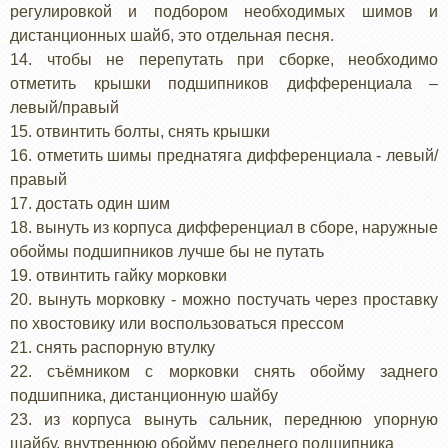
регулировкой и подбором необходимых шимов и
дистанционных шайб, это отдельная песня.
14. чтобы не перепутать при сборке, необходимо
отметить крышки подшипников дифференциала –
левый/правый
15. отвинтить болты, снять крышки
16. отметить шимы преднатяга дифференциала - левый/
правый
17. достать один шим
18. вынуть из корпуса дифференциал в сборе, наружные
обоймы подшипников лучше бы не путать
19. отвинтить гайку морковки
20. вынуть морковку - можно постучать через проставку
по хвостовику или воспользоваться прессом
21. снять распорную втулку
22. съёмником с морковки снять обойму заднего
подшипника, дистанционную шайбу
23. из корпуса вынуть сальник, переднюю упорную
шайбу, внутреннюю обойму переднего подшипника