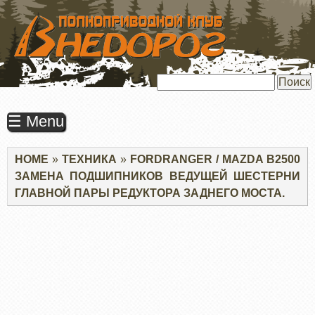
ПЕРЕЙТИ
К
ОСНОВНОМУ
СОДЕРЖАНИЮ
Поиск
☰ Menu
Строка
HOME
ТЕХНИКА
FORDRANGER / MAZDA B2500
навигации
ЗАМЕНА ПОДШИПНИКОВ ВЕДУЩЕЙ ШЕСТЕРНИ
ГЛАВНОЙ ПАРЫ РЕДУКТОРА ЗАДНЕГО МОСТА.