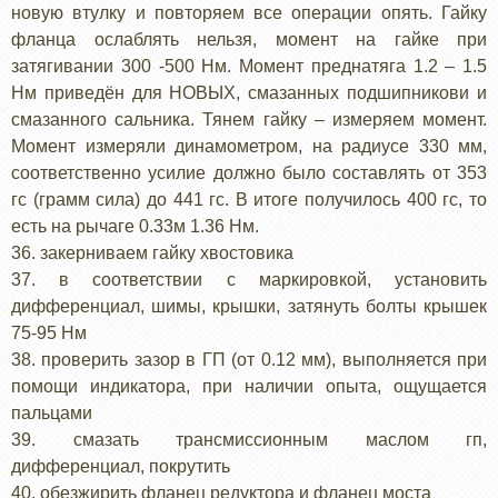
новую втулку и повторяем все операции опять. Гайку
фланца ослаблять нельзя, момент на гайке при
затягивании 300 -500 Нм. Момент преднатяга 1.2 – 1.5
Нм приведён для НОВЫХ, смазанных подшипникови и
смазанного сальника. Тянем гайку – измеряем момент.
Момент измеряли динамометром, на радиусе 330 мм,
соответственно усилие должно было составлять от 353
гс (грамм сила) до 441 гс. В итоге получилось 400 гс, то
есть на рычаге 0.33м 1.36 Нм.
36. закерниваем гайку хвостовика
37. в соответствии с маркировкой, установить
дифференциал, шимы, крышки, затянуть болты крышек
75-95 Нм
38. проверить зазор в ГП (от 0.12 мм), выполняется при
помощи индикатора, при наличии опыта, ощущается
пальцами
39. смазать трансмиссионным маслом гп,
дифференциал, покрутить
40. обезжирить фланец редуктора и фланец моста