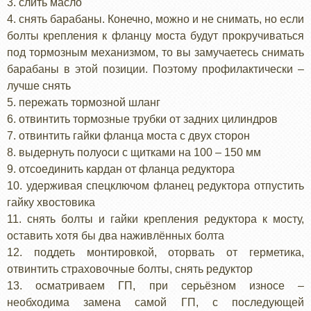
3. слить масло
4. снять барабаны. Конечно, можно и не снимать, но если
болты крепления к фланцу моста будут прокручиваться
под тормозным механизмом, то вы замучаетесь снимать
барабаны в этой позиции. Поэтому профилактически –
лучше снять
5. пережать тормозной шланг
6. отвинтить тормозные трубки от задних цилиндров
7. отвинтить гайки фланца моста с двух сторон
8. выдернуть полуоси с щитками на 100 – 150 мм
9. отсоединить кардан от фланца редуктора
10. удерживая спецключом фланец редуктора отпустить
гайку хвостовика
11. снять болты и гайки крепления редуктора к мосту,
оставить хотя бы два наживлённых болта
12. поддеть монтировкой, оторвать от герметика,
отвинтить страховочные болты, снять редуктор
13. осматриваем ГП, при серьёзном износе –
необходима замена самой ГП, с последующей