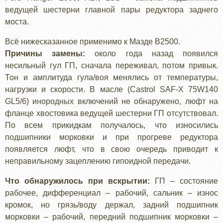
ведущей шестерни главной пары редуктора заднего
моста.
Всё нижесказанное применимо к Мазде В2500.
Причины замены:
около года назад появился
несильный гул ГП, сначала переживал, потом привык.
Тон и амплитуда гула/воя менялись от температуры,
нагрузки и скорости. В масле (Castrol SAF-X 75W140
GL5/6) инородных включений не обнаружено, люфт на
фланце хвостовика ведущей шестерни ГП отсутствовал.
По всем прикидкам получалось, что износились
подшипники морковки и при прогреве редуктора
появляется люфт, что в свою очередь приводит к
неправильному зацеплению гипоидной передачи.
Что обнаружилось при вскрытии:
ГП – состояние
рабочее, дифференциал – рабочий, сальник – износ
кромок, но грязь/воду держал, задний подшипник
морковки – рабочий, передний подшипник морковки –