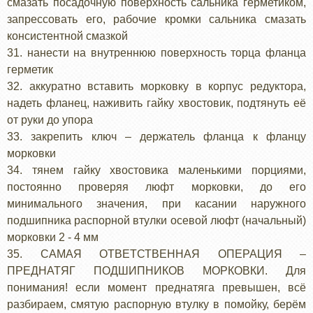
смазать посадочную поверхность сальника герметиком,
запрессовать его, рабочие кромки сальника смазать
консистентной смазкой
31. нанести на внутреннюю поверхность торца фланца
герметик
32. аккуратно вставить морковку в корпус редуктора,
надеть фланец, наживить гайку хвостовик, подтянуть её
от руки до упора
33. закрепить ключ – держатель фланца к фланцу
морковки
34. тянем гайку хвостовика маленькими порциями,
постоянно проверяя люфт морковки, до его
минимального значения, при касании наружного
подшипника распорной втулки осевой люфт (начальный)
морковки 2 - 4 мм
35. САМАЯ ОТВЕТСТВЕННАЯ ОПЕРАЦИЯ –
ПРЕДНАТЯГ ПОДШИПНИКОВ МОРКОВКИ. Для
понимания! если момент преднатяга превышен, всё
разбираем, смятую распорную втулку в помойку, берём