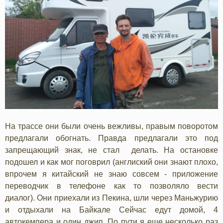
На трассе они были очень вежливы, правым поворотом
предлагали обогнать. Правда предлагали это под
запрещающий знак, не стал делать. На остановке
подошел и как мог поговрил (англиский они знают плохо,
впрочем я китайский не знаю совсем - приложение
переводчик в телефоне как то позволяло вести
диалог). Они приехали из Пекина, шли через Маньжурию
и отдыхали на Байкале Сейчас едут домой, 4
автокемпера и один джип. По пути я еще несколько раз