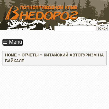
ПЕРЕЙТИ
К
ОСНОВНОМУ
СОДЕРЖАНИЮ
Поиск
☰ Menu
Строка
HOME
ОТЧЕТЫ
КИТАЙСКИЙ АВТОТУРИЗМ НА
навигации
БАЙКАЛЕ