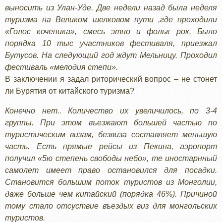
выносить из Улан-Уде. Две недели назад была неделя
туризма на Великом шелковом пути ,где проходили
«Голос коченика», смесь этно и фольк рок. Было
порядка 10 тыс участников фестиваля, приезжал
Бутусов. На следующий год ждут Мельницу. Проходил
фестиваль «мелодия степи».
В заключении я задал риторический вопрос – не стонет
ли Бурятия от китайского туризма?
Конечно нет.. Количество их увеличилось, по 3-4
группы. При этом въезжают большей частью по
туристическим визам, безвиза составляет меньшую
часть. Есть прямые рейсы из Пекина, аэропорт
получил «5ю степень свободы небо», те иностарнный
самолет имеет право остановился для посадки.
Становится большим поток туристов из Монголии,
даже больше чем китайский (порядка 46%). Причиной
тому стало отсуствие въездых виз для монгольских
туристов.