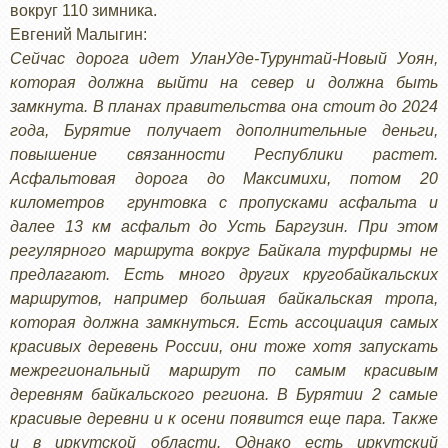
вокруг 110 зимника.
Евгений Малыгин:
Сейчас дорога идет УланУде-Турунтай-Новый Уоян,
которая должна выйти на север и должна быть
замкнута. В планах правительства она стоит до 2024
года, Бурятие получает дополнительные деньги,
повышение связанности Республики растет.
Асфальтовая дорога до Максимихи, потом 20
километров грунтовка с пропусками асфальта и
далее 13 км асфальт до Усть Баргузин. При этом
регулярного маршрута вокруг Байкала турфирмы не
предлагают. Есть много других кругобайкальских
маршрутов, например большая байкальская тропа,
которая должна замкнуться. Есть ассоциация самых
красивых деревень России, они тоже хотя запускать
межрегиональный маршрут по самым красивым
деревням байкальского региона. В Бурятии 2 самые
красивые деревни и к осени появится еще пара. Также
и в иркутской области. Однако есть иркутский