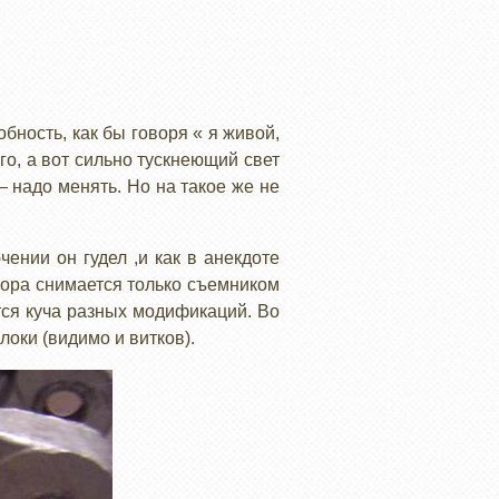
бность, как бы говоря « я живой,
го, а вот сильно тускнеющий свет
– надо менять. Но на такое же не
ении он гудел ,и как в анекдоте
тора снимается только съемником
тся куча разных модификаций. Во
локи (видимо и витков).