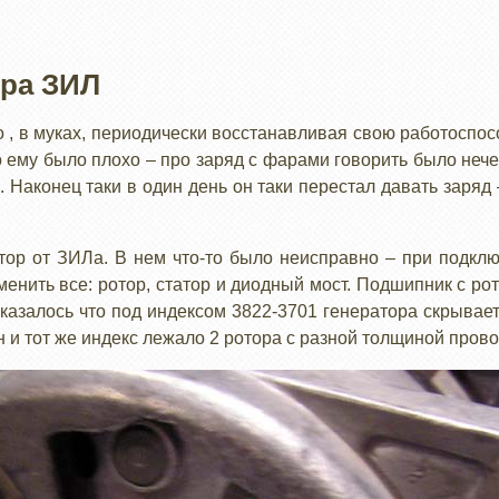
ора ЗИЛ
, в муках, периодически восстанавливая свою работоспосо
 ему было плохо – про заряд с фарами говорить было нече
. Наконец таки в один день он таки перестал давать заряд 
ор от ЗИЛа. В нем что-то было неисправно – при подключ
менить все: ротор, статор и диодный мост. Подшипник с ро
Оказалось что под индексом 3822-3701 генератора скрывае
н и тот же индекс лежало 2 ротора с разной толщиной прово