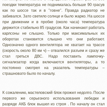
поездки температура не поднималась больше 90 грасув
как по шоссе так и в "говне". Правда радиатор не
забивался. Зато светило солнце и было жарко. На шоссе
при движении и в пробке (около часа) температура
держится стабильно 85 градусов. Как начинают работать
карлсоны не слышно. Только при максимальных их
оборотах становится слышно что они работают.
Однозначно одного вентилятора не хватает на трассе
(скорость около 80 км ч) – отвалился разъем и сразу же
стал греться ДВС. Надо поставить лампочку-
сигнализатор когда включаются вентиляторы, а то
постоянно смотрел на указатель температуры –
страшновато было по началу.
К сожалению, мастеловский блок прожил недолго. После
первого же серьезного использования лебедки и
разряде АКБ блок вышел из строя . По началу он стал