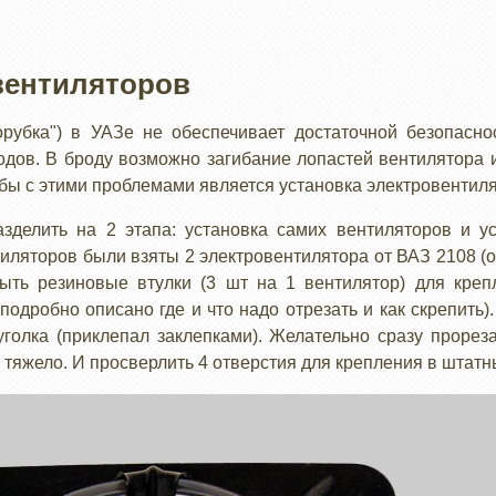
вентиляторов
рубка") в УАЗе не обеспечивает достаточной безопасно
одов. В броду возможно загибание лопастей вентилятора и,
бы с этими проблемами является установка электровентил
зделить на 2 этапа: установка самих вентиляторов и у
иляторов были взяты 2 электровентилятора от ВАЗ 2108 (ок
ыть резиновые втулки (3 шт на 1 вентилятор) для креп
подробно описано где и что надо отрезать и как скрепить)
олка (приклепал заклепками). Желательно сразу прореза
ь тяжело. И просверлить 4 отверстия для крепления в штат