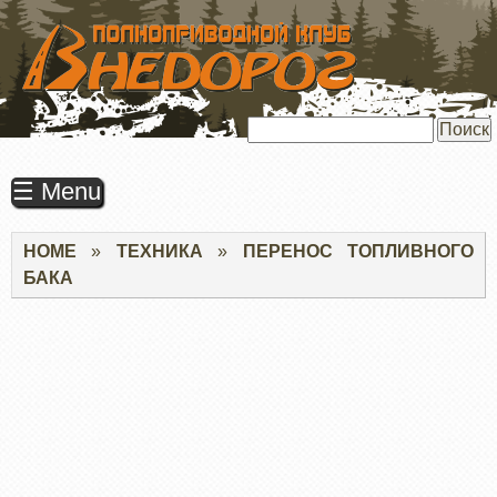
ПЕРЕЙТИ
К
ОСНОВНОМУ
СОДЕРЖАНИЮ
Поиск
☰ Menu
Строка
HOME
ТЕХНИКА
ПЕРЕНОС ТОПЛИВНОГО
навигации
БАКА