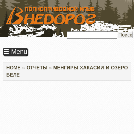
ПЕРЕЙТИ
К
ОСНОВНОМУ
СОДЕРЖАНИЮ
Поиск
☰ Menu
Строка
HOME
ОТЧЕТЫ
МЕНГИРЫ ХАКАСИИ И ОЗЕРО
навигации
БЕЛЕ