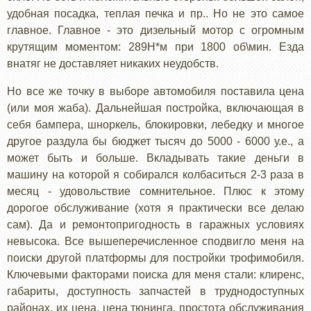
удобная посадка, теплая печка и пр.. Но не это самое
главное. Главное - это дизельный мотор с огромным
крутящим моментом: 289Н*м при 1800 об\мин. Езда
внатяг не доставляет никаких неудобств.
Но все же точку в выборе автомобиля поставила цена
(или моя жаба). Дальнейшая постройка, включающая в
себя бампера, шноркель, блокировки, лебедку и многое
другое раздула бы бюджет тысяч до 5000 - 6000 у.е., а
может быть и больше. Вкладывать такие деньги в
машину на которой я собирался колбаситься 2-3 раза в
месяц - удовольствие сомнительное. Плюс к этому
дорогое обслуживание (хотя я практически все делаю
сам). Да и ремонтопригодность в гаражных условиях
невысока. Все вышеперечисленное сподвигло меня на
поиски другой платформы для постройки трофимобиля.
Ключевыми факторами поиска для меня стали: клиренс,
габариты, доступность запчастей в труднодоступных
районах, их цена, цена тюнинга, простота обслуживания