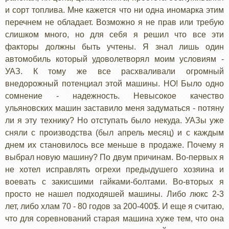
и сорт топлива. Мне кажется что ни одна иномарка этим
перечнем не обладает. Возможно я не прав или требую
слишком много, но для себя я решил что все эти
факторы должны быть учтены. Я знал лишь один
автомобиль который удоволетворял моим условиям -
УАЗ. К тому же все расхваливали огромный
внедорожный потенциал этой машины. НО! Было одно
сомнение - надежность. Невысокое качество
ульяновских машин заставило меня задуматься - потяну
ли я эту технику? Но отступать было некуда. УАЗы уже
сняли с производства (был апрель месяц) и с каждым
днем их становилось все меньше в продаже. Почему я
выбрал новую машину? По двум причинам. Во-первых я
не хотел исправлять огрехи предыдушего хозяина и
воевать с закисшими гайками-болтами. Во-вторых я
просто не нашел подходяшей машины. Либо люкс 2-3
лет, либо хлам 70 - 80 годов за 200-400$. И еще я считаю,
что для соревнований старая машина хуже тем, что она