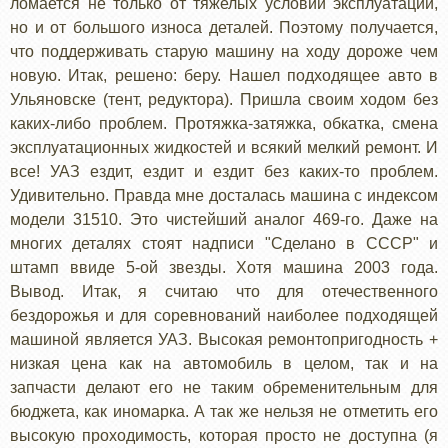
ломается не только от тяжелых условий эксплуатации,
но и от большого износа деталей. Поэтому получается,
что поддерживать старую машину на ходу дороже чем
новую. Итак, решено: беру. Нашел подходящее авто в
Ульяновске (тент, редуктора). Пришла своим ходом без
каких-либо проблем. Протяжка-затяжка, обкатка, смена
эксплуатационных жидкостей и всякий мелкий ремонт. И
все! УАЗ ездит, ездит и ездит без каких-то проблем.
Удивительно. Правда мне досталась машина с индексом
модели 31510. Это чистейший аналог 469-го. Даже на
многих деталях стоят надписи "Сделано в СССР" и
штамп ввиде 5-ой звезды. Хотя машина 2003 года.
Вывод. Итак, я считаю что для отечественного
бездорожья и для соревнований наиболее подходящей
машиной является УАЗ. Высокая ремонтопригодность +
низкая цена как на автомобиль в целом, так и на
запчасти делают его не таким обременительным для
бюджета, как иномарка. А так же нельзя не отметить его
высокую проходимость, которая просто не доступна (я