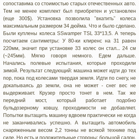
сопоставима со стоимостью старых отечественных авто.
Тем не менее комплект был приобретен и установлен
(еще 300$). Установка позволила "вкатить" колеса
максимальным размером 34 дюйма. Что и было сделано.
Были куплены колеса SSwamper TSL 33*13,5. А теперь
посчитаем сантиметры: У 80-ки клиренс на 31 равен
220мм, значит при установке 33 колес он стал... 24 см
(~245мм). Мягко говоря немного. Едем дальше.
Начались полевые испытания, которые проходили
зимой. Результат следующий: машина может идти до тех
пор, пока под колесами твердая земля. Идти по снегу, не
докапываясь до земли, она не может - снег вес не
выдерживает. Крузер просто тонет в нем. Так же
передний мост, который работает подобно
бульдозерному ковшу, проходимости не добавляет.
Попытки вытащить машину вдвоем практически не когда
не заканчивались успешно. А вытащить автомобиль
снаряженным весом 2,2 тонны не всякой технике под
силе. Но есть и положительные стороны: большой салон,