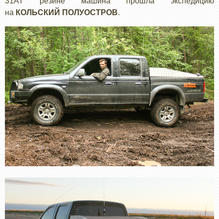
31АТ резине машина прошла экспедицию
на
КОЛЬСКИЙ ПОЛУОСТРОВ
.