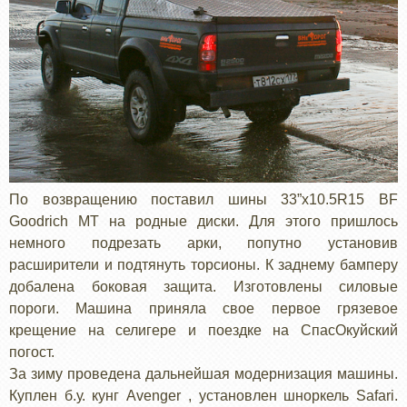
По возвращению поставил шины 33”x10.5R15 BF
Goodrich MT на родные диски. Для этого пришлось
немного подрезать арки, попутно установив
расширители и подтянуть торсионы. К заднему бамперу
добалена боковая защита. Изготовлены силовые
пороги. Машина приняла свое первое грязевое
крещение на селигере и поездке на СпасОкуйский
погост.
За зиму проведена дальнейшая модернизация машины.
Куплен б.у. кунг Avenger , установлен шноркель Safari.