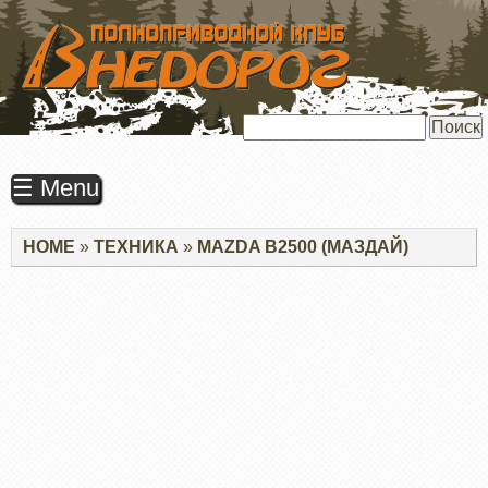
ПЕРЕЙТИ
К
ОСНОВНОМУ
СОДЕРЖАНИЮ
Поиск
☰ Menu
Строка
HOME
ТЕХНИКА
MAZDA B2500 (МАЗДАЙ)
навигации