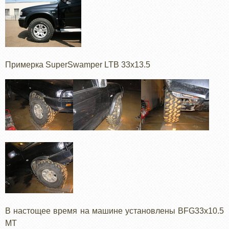
Примерка SuperSwamper LTB 33х13.5
В настощее время на машине установлены BFG33х10.5
MT