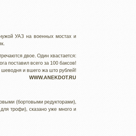
 чужой УАЗ на военных мостах и
к.
тречаются двое. Один хвастается:
ога поставил всего за 100 баксов!
 я шеводня и вшего жа што рублей!
WWW.ANEKDOT.RU
ковыми (бортовыми редукторами),
для трофи), сказано уже много и