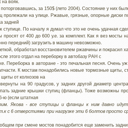
 на вояк.
поторговавшись, за 150$ (лето 2004). Состояние у них был
яц пролежали на улице. Ржавые, грязные, опорные диски п
ка задней
 ступице. По началу я думал что это не очень удачная сдел
 просят от 400 до 600 у.е. за комплект. Как я вез мосты 
нно передний) загрузить в машину невозможно.
щеткой, обработал восстановителем ржавчины и покрасил х
сле этого отдал на переборку в автобазу РАН с
е. Переборка в авторане - это печальная песня. Очень уж
запчасти. К мостам понадобились новые тормозные щиты,
 щиты от колхозов на
вернуты на 90 градусов, у задних другой диаметр центр
упать задние крышки ступиц (фланцы). Тоже возможны про
 6-ю (если штатная
рим. Якова - все ступицы и фланцы к ним давно идут
 т.к с 6 отверстиями при нагрузке эти 6 болтов просто 
общем при смене мостов понадобится еще заменить задний