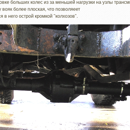
овке больших колес из за меньшей нагрузки на узлы транс
 вояк более плоская, что позволяеет
ся в него острой кромкой "колхозов".