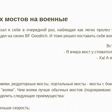
х мостов на военные
азал я себе в очередной раз, наблюдая как легко пролез
идел на своих BF Goodrich. И тоже решил поставить себе воя
Вс
- Я вчера мост у стоматол
- Ха! А
рмяки, редукторные мосты, портальные мосты - мосты с бо
 "вояки". Чем вояки лучше обычных мостов (подчеркиваю: 
выделить следующие приемущества:
меньше скорость;