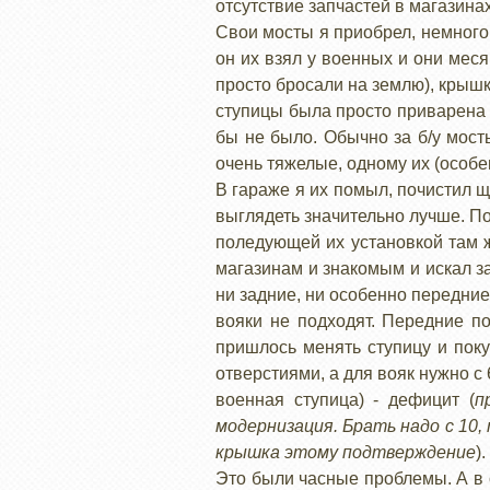
отсутствие запчастей в магазинах
Свои мосты я приобрел, немного 
он их взял у военных и они мес
просто бросали на землю), крыш
ступицы была просто приварена к
бы не было. Обычно за б/у мосты
очень тяжелые, одному их (особе
В гараже я их помыл, почистил 
выглядеть значительно лучше. По
поледующей их установкой там ж
магазинам и знакомым и искал 
ни задние, ни особенно передние
вояки не подходят. Передние по
пришлось менять ступицу и пок
отверстиями, а для вояк нужно с
военная ступица) - дефицит (
п
модернизация. Брать надо с 10,
крышка этому подтверждение
).
Это были часные проблемы. А в 