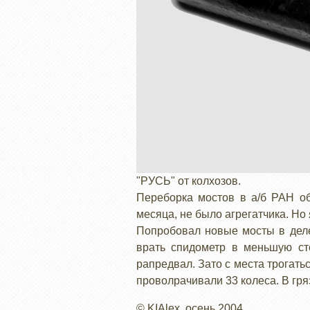
"РУСЬ" от колхозов.
Переборка мостов в а/б РАН обо
месяца, не было агрегатчика. Но 
Попробовал новые мосты в деле.
врать спидометр в меньшую ст
рапредвал. Зато с места трогать
проволрачивали 33 колеса. В гряз
© KIAlex, осень 2004