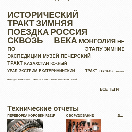
ИСТОРИЧЕСКИЙ
ТРАКТ
ЗИМНЯЯ
ПОЕЗДКА
РОССИЯ
СКВОЗЬ ВЕКА
МОНГОЛИЯ
НЕ
ПО ЭТАПУ
ЗИМНИЕ
ЭКСПЕДИЦИИ
МУЗЕЙ
ПЕЧЕРСКИЙ
ТРАКТ
КАЗАХСТАН
ЮЖНЫЙ
УРАЛ
ЭКСТРИМ
ЕКАТЕРИНИНСКИЙ ТРАКТ
КАРПАТЫ
ПАМЯТНИК
ПРИРОДЫ
ДИВНОГОРЬЕ
ТЕХНОГЕН
КАВКАЗ
КРЫМ
ЛЕБЕДУШКА
АЛТАЙ
ВСЕ ТЕГИ
Технические отчеты
ПЕРЕБОРКА КОРОБКИ R151F
ОБОРУДОВАНИЕ ДЛЯ
ВИДЕОСЪЕМКИ В ПУТЕШЕСТВИЯХ