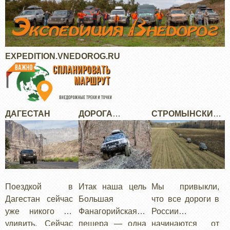
Next
EXPEDITION.VNEDOROG.RU
ДАГЕСТАН
ДОРОГА К
СТРОМЫНСКИЙ
ФАНАГОРИЙСКО
ТРАКТ
Й ПЕЩЕРЕ
Поездкой в
Итак наша цель
Мы привыкли,
Дагестан сейчас
Большая
что все дороги в
уже никого не
Фанагорийская
России
удивить. Сейчас
пещера — одна
начинаются от