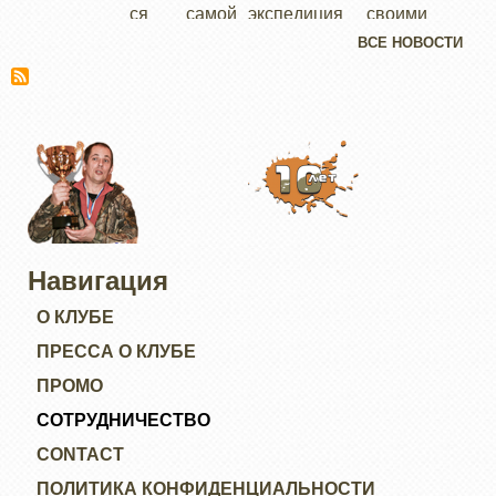
ся самой
экспедиция
своими
старой
Монголия:
сокровенны
ВСЕ НОВОСТИ
веткой
места силы.
ми планами.
Сибирского
тракта через
Вологду,
Великий
Устюг, Ла
Навигация
О КЛУБЕ
ПРЕССА О КЛУБЕ
ПРОМО
СОТРУДНИЧЕСТВО
CONTACT
ПОЛИТИКА КОНФИДЕНЦИАЛЬНОСТИ