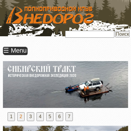
ПЕРЕЙТИ
К
ОСНОВНОМУ
СОДЕРЖАНИЮ
Поиск
☰ Menu
1
2
3
4
5
6
7
Previous