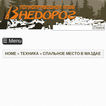
ПЕРЕЙТИ
К
ОСНОВНОМУ
СОДЕРЖАНИЮ
Поиск
☰ Menu
Строка
HOME
ТЕХНИКА
СПАЛЬНОЕ МЕСТО В МАЗДАЕ
навигации